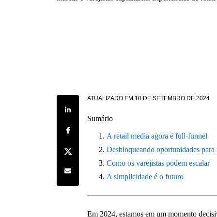
ATUALIZADO EM
10 DE SETEMBRO DE 2024
Share on LinkedIn
Sumário
Share on Facebook
A retail media agora é full-funnel
Share on Twitter
Desbloqueando oportunidades para
Como os varejistas podem escalar
Share by e-mail
A simplicidade é o futuro
Em 2024, estamos em um momento decisivo 