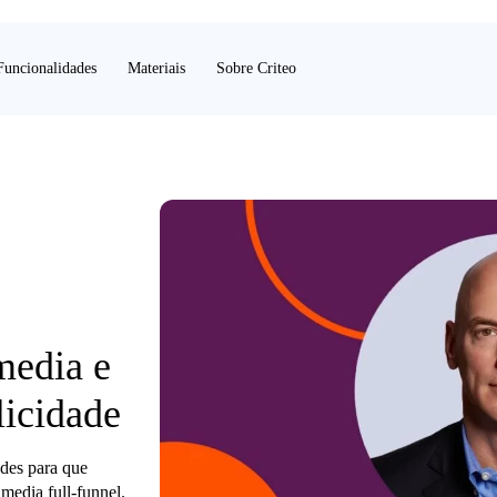
Funcionalidades
Materiais
Sobre Criteo
media e
licidade
des para que
 media full-funnel.