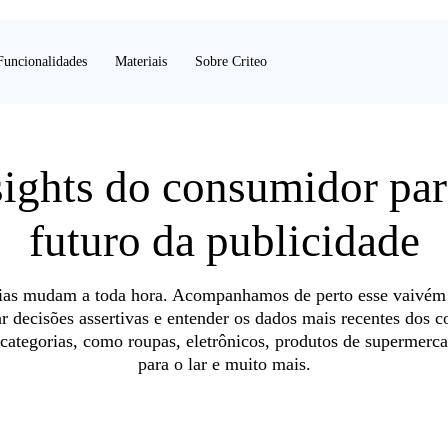
Ler mais
Ler mais
Funcionalidades
Materiais
Sobre Criteo
sights do consumidor par
futuro da publicidade
Ler mais
Ler mais
COMMERCE MEDIA
RETAIL MEDIA
ias mudam a toda hora. Acompanhamos de perto esse vaivém 
8 de Abril de 2026
7 de Abril de 2026
r decisões assertivas e entender os dados mais recentes dos 
Agentic Commerce, GEO e Autenticidade: As 5 tendências
Copa do Mundo FIFA 2026: como transformar audiência
categorias, como roupas, eletrônicos, produtos de supermerc
que vão definir o Marketing Digital em 2026.
massiva em resultados reais de marketing
para o lar e muito mais.