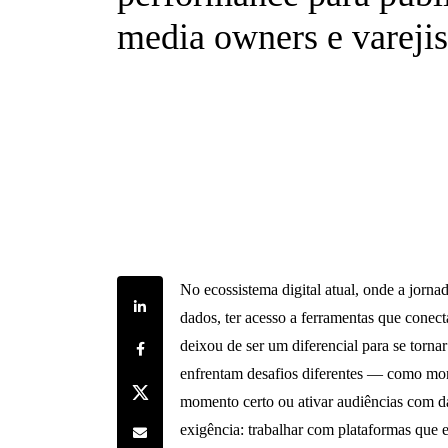
media owners e varejis
No ecossistema digital atual, onde a jorn
Share on LinkedIn
dados, ter acesso a ferramentas que conec
Share on Facebook
deixou de ser um diferencial para se torna
enfrentam desafios diferentes — como mone
Share on Twitter
momento certo ou ativar audiências com 
Share by e-mail
exigência: trabalhar com plataformas que 