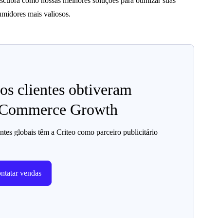
descubra como nossas melhores soluções para otimizar suas
midores mais valiosos.
os clientes obtiveram
o Commerce Growth
tes globais têm a Criteo como parceiro publicitário
ntatar vendas