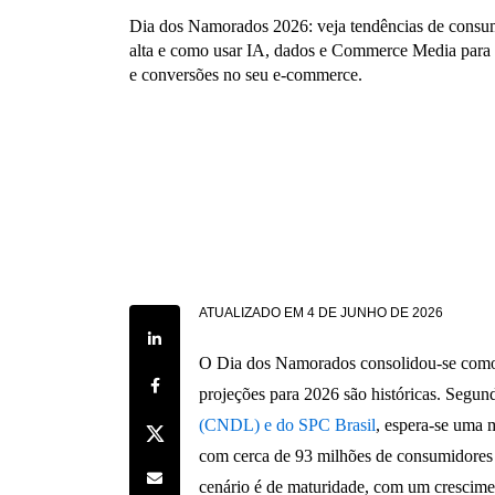
Dia dos Namorados 2026: veja tendências de consu
alta e como usar IA, dados e Commerce Media para
e conversões no seu e-commerce.
ATUALIZADO EM
4 DE JUNHO DE 2026
Share on LinkedIn
O Dia dos Namorados consolidou-se como a 
Share on Facebook
projeções para 2026 são históricas. Segu
(CNDL) e do SPC Brasil
, espera-se uma 
Share on Twitter
com cerca de 93 milhões de consumidores
Share by e-mail
cenário é de maturidade, com um crescime