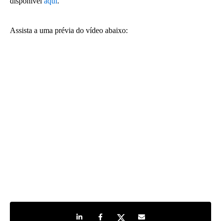
disponível
aqui
.
Assista a uma prévia do vídeo abaixo:
Share on LinkedIn
Share on Facebook
Share on Twitter
Share by e-mail