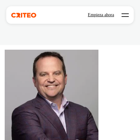
Open mo
Empieza ahora