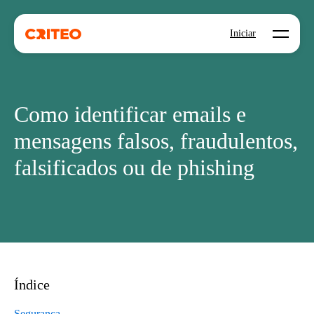
Open mo
Iniciar
Como identificar emails e
mensagens falsos, fraudulentos,
falsificados ou de phishing
Índice
Segurança