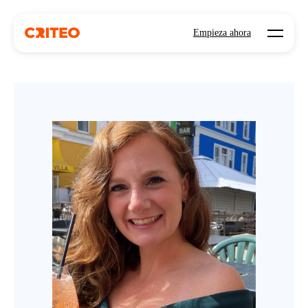
Open mo
Empieza ahora