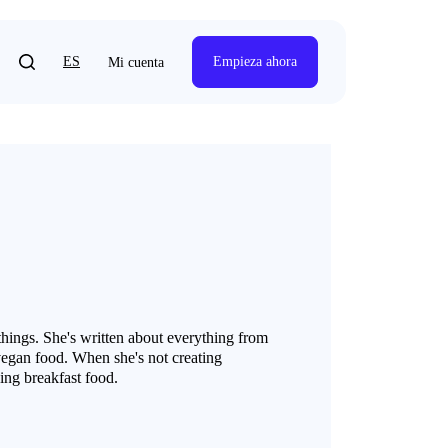
ES
Empieza ahora
Mi cuenta
 things. She's written about everything from
 vegan food. When she's not creating
ing breakfast food.