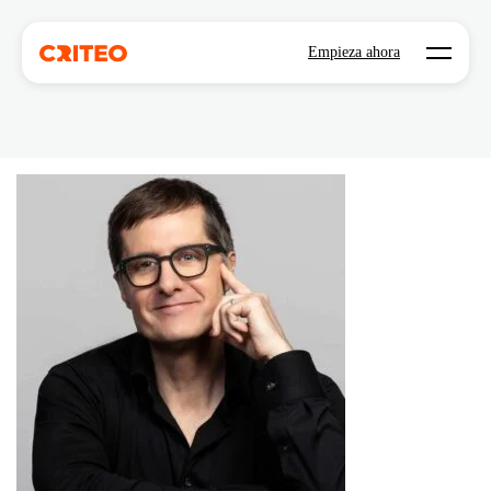
Open mo
Empieza ahora