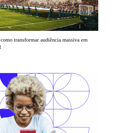
como transformar audiência massiva em
g