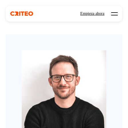
Open mo
Empieza ahora