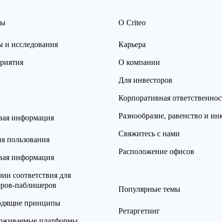
сы
О Criteo
ы и исследования
Карьера
риятия
О компании
Для инвесторов
Корпоративная ответственнос
Разнообразие, равенство и и
вая информация
Свяжитесь с нами
ия пользования
Расположение офисов
вая информация
ии соответствия для
еров-паблишеров
Популярные темы
одящие принципы
Ретаргетинг
рживаемые платформы