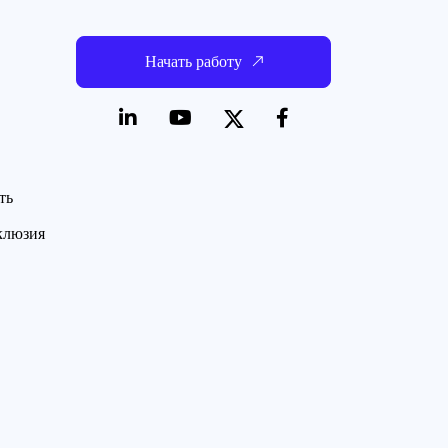
Начать работу
ть
нклюзия