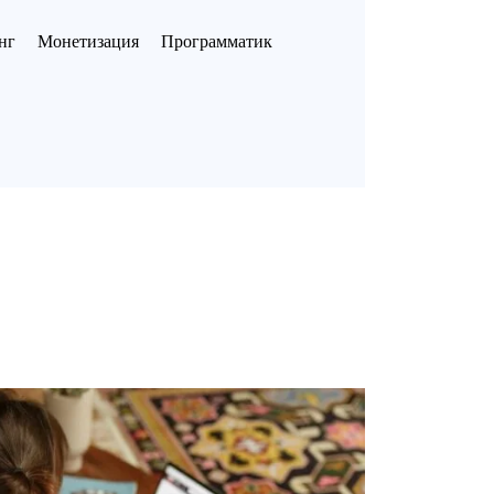
нг
Монетизация
Программатик