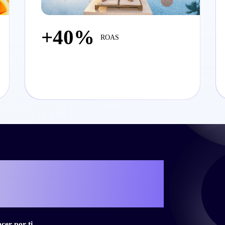
+40%
ROAS
cribir tu propia
ito con Criteo?
er por ti.