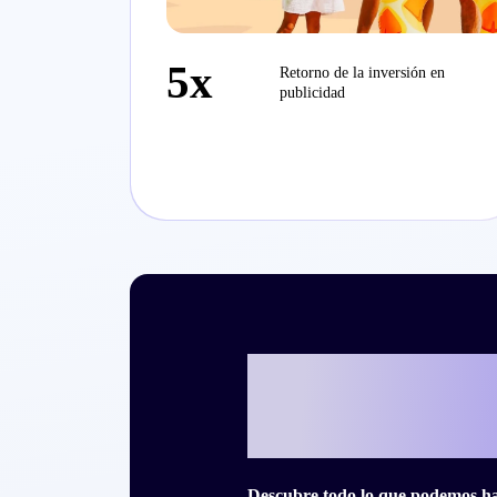
5x
Retorno de la inversión en
publicidad
¿Listo para es
historia de éx
Descubre todo lo que podemos hac