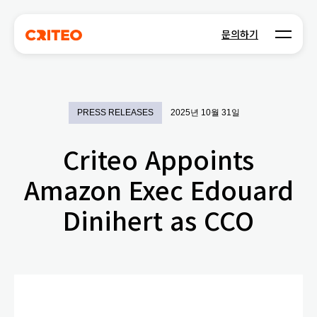
Open m
문의하기
PRESS RELEASES
2025년 10월 31일
Criteo Appoints
Amazon Exec Edouard
Dinihert as CCO