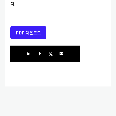
다.
PDF 다운로드
Share on LinkedIn
Share on Facebook
Share on Twitter
Share by e-mail