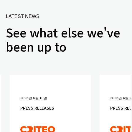
LATEST NEWS
See what else we've
been up to
2026년 6월 10일
2026년 4월 
PRESS RELEASES
PRESS REL