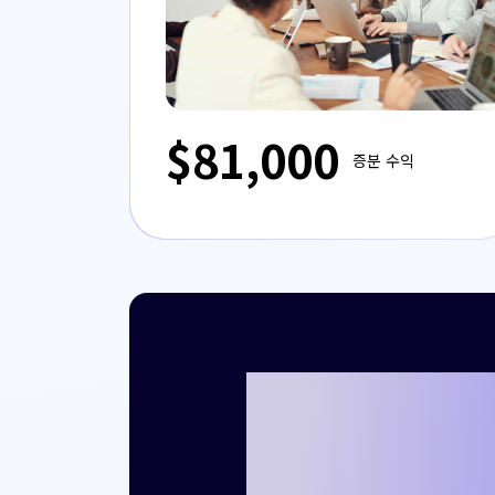
$81,000
증분 수익
크리테오를 통
례를 만들 준