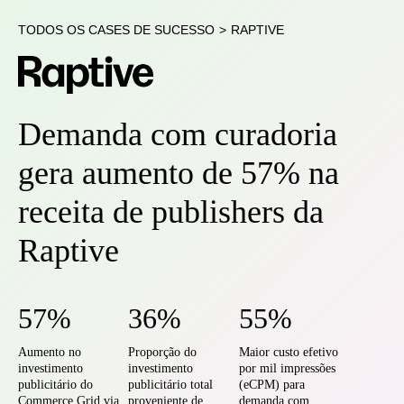
TODOS OS CASES DE SUCESSO
>
RAPTIVE
Demanda com curadoria
gera aumento de 57% na
receita de publishers da
Raptive
57%
36%
55%
Aumento no
Proporção do
Maior custo efetivo
investimento
investimento
por mil impressões
publicitário do
publicitário total
(eCPM) para
Commerce Grid via
proveniente de
demanda com