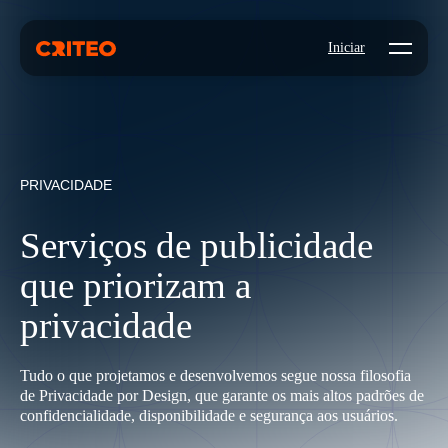
Open mo
Iniciar
PRIVACIDADE
Serviços de publicidade
que priorizam a
privacidade
Tudo o que projetamos e desenvolvemos segue nossa filosofia
de Privacidade por Design, que garante os mais altos padrões de
confidencialidade, disponibilidade e segurança aos usuários.