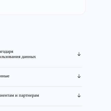
агодаря
ользования данных
анные
лиентам и партнерам