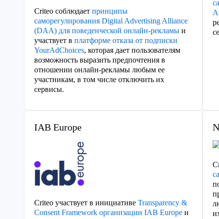
с
Criteo соблюдает
принципы
A
саморегулирования Digital Advertising Alliance
р
(DAA) для поведенческой онлайн-рекламы
и
с
участвует в
платформе отказа от подписки
YourAdChoices
, которая дает пользователям
возможность выразить предпочтения в
отношении онлайн-рекламы любым ее
участникам, в том числе отключить их
сервисы.
IAB Europe
N
C
с
п
п
Criteo участвует в инициативе
Transparency &
л
Consent Framework организации IAB Europe
и
и