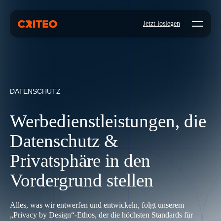
Open mo
Jetzt loslegen
DATENSCHUTZ
Werbedienstleistungen, die
Datenschutz &
Privatsphäre in den
Vordergrund stellen
Alles, was wir entwerfen und entwickeln, folgt unserem
„Privacy by Design“-Ethos, der die höchsten Standards für