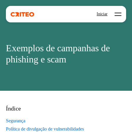
Open mo
Iniciar
Exemplos de campanhas de
phishing e scam
Índice
Segurança
Política de divulgação de vulnerabilidades