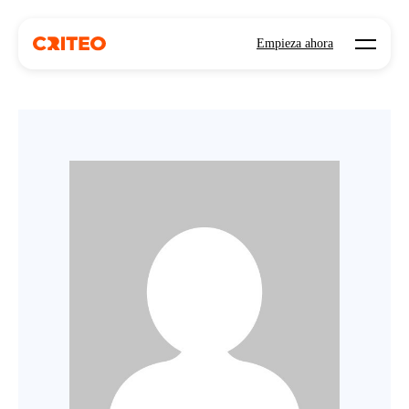
Open mo
Empieza ahora