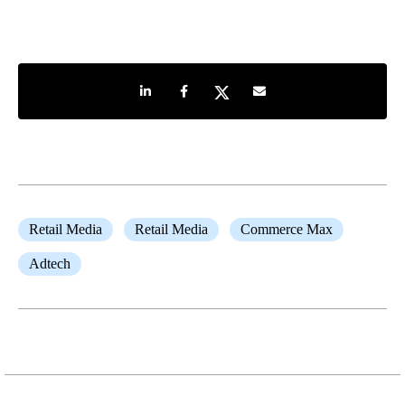
Share on LinkedIn
Share on Facebook
Share on Twitter
Share by e-mail
Retail Media
Retail Media
Commerce Max
Adtech