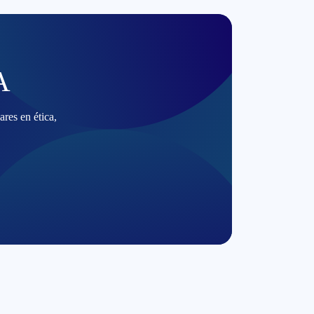
A
res en ética,