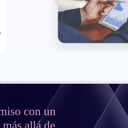
s
miso con un
 más allá de