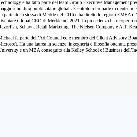
Technology e ha fatto parte del team Group Executive Management pres
maggiori holding pubblicitarie globali. È entrato a far parte di dentsu in 
da parte della stessa di Merkle nel 2016 e ha diretto le regioni EMEA e
diventare Global CEO di Merkle nel 2021. In precedenza ha ricoperto ru
Razorfish, Schawk Retail Marketing, The Nielsen Company e A.T. Kea
Michael fa parte dell’Ad Council ed è membro dei Client Advisory Bo
Microsoft. Ha una laurea in scienze, ingegneria e filosofia ottenuta press
University e un MBA conseguito alla Kelley School of Business dell’In