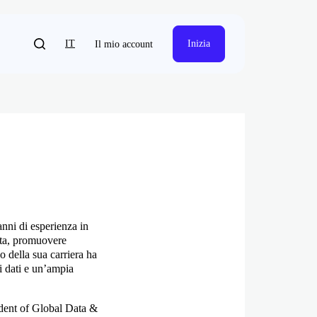
IT
Inizia
Il mio account
nni di esperienza in
ata, promuovere
o della sua carriera ha
i dati e un’ampia
ident of Global Data &