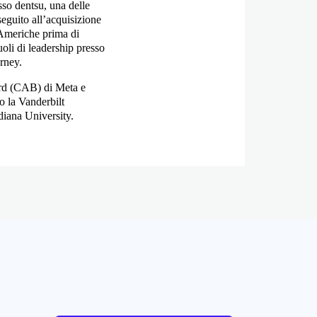
so dentsu, una delle
seguito all’acquisizione
 Americhe prima di
oli di leadership presso
rney.
ard (CAB) di Meta e
o la Vanderbilt
diana University.