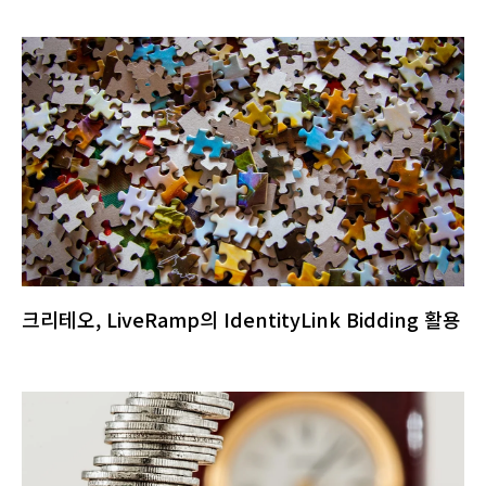
크리테오, LiveRamp의 IdentityLink Bidding 활용