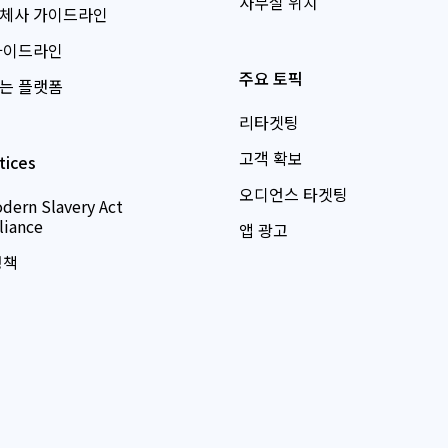
사무실 위치
체사 가이드라인
가이드라인
주요 토픽
는 플랫폼
리타겟팅
고객 확보
tices
오디언스 타겟팅
dern Slavery Act
iance
앱 광고
정책