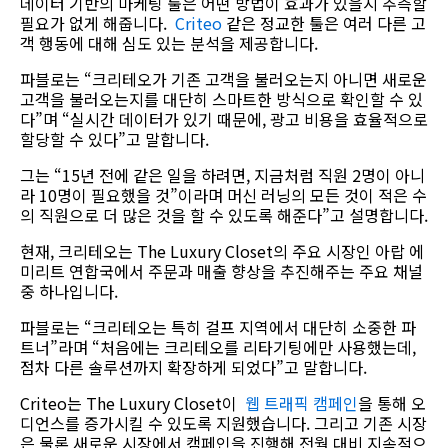
데이터 기반의 마케팅 툴은 어떤 방법이 효과가 있을지 추측할
필요가 없게 해줍니다.
Criteo
같은 정교한 툴은 여러 다른 고
객 행동에 대해 심도 있는 분석을 제공합니다.
파블로는 “크리테오가 기존 고객을 불러오는지 아니면 새로운
고객을 불러오는지를 대단히 스마트한 방식으로 확인할 수 있
다”며 “실시간 데이터가 있기 때문에, 광고 비용을 효율적으로
할당할 수 있다”고 말합니다.
그는 “15년 전에 같은 일을 하려면, 지금처럼 직원 2명이 아니
라 10명이 필요했을 것”이라며 머신 러닝의 모든 것이 적은 수
의 직원으로 더 많은 것을 할 수 있도록 해준다”고 설명합니다.
현재, 크리테오는 The Luxury Closet의 주요 시장인 아랍 에
미리트 연합국에서 주문과 매출 향상을 추진해주는 주요 채널
중 하나입니다.
파블로는 “크리테오는 특히 걸프 지역에서 대단히 소중한 파
트너”라며 “처음에는 크리테오를 리타기팅에만 사용했는데,
점차 다른 솔루션까지 확장하게 되었다”고 말합니다.
Criteo는 The Luxury Closet이
웹 트래픽 캠페인
을 통해 오
디언스를 증가시킬 수 있도록 지원했습니다. 그리고 기존 시장
은 물론 새로운 시장에서 캠페인을 진행해 전월 대비 지속적으