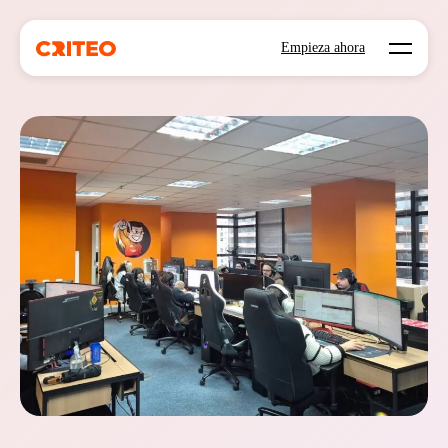
Open mo
Empieza ahora