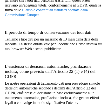
garantire che i tuoi dati personali trasferiti in questi Paesi
Informazioni relative all’inserzione pubblicitaria sul sito
ricevano un’adeguata tutela, conformemente al GDPR, quale la
Dati di geolocalizzazione
Uso di un blocco della pubblicità
Web o sull’applicazione dell’Inserzionista
firma delle
Clausole contrattuali standard adottate dalla
Esempi:
Commissione Europea.
URL del sito Web o nome dell’applicazione
L’indirizzo IP utilizzato per visitare il sito Web è
dell’Inserzionista
Dati riguardo alla tua connessione Internet
negli Stati Uniti.
Caratteristiche dello spazio pubblicitario
Il periodo di tempo di conservazione dei tuoi dati
L’indirizzo IP utilizzato per visitare il sito Web è a
(dimensioni, visibilità, ecc.)
Indirizzo IP troncato
Teniamo i tuoi dati per un massimo di 13 mesi dalla data della
New York City
raccolta. La stessa durata vale per i cookie che Criteo installa sui
Esempio: 91.199.242 (ultimo ottetto rimosso)
tuoi browser Web a scopi pubblicitari.
Il prodotto ABC è stato acquistato dal Criteo
UID=13278a5c-3997-4b97-826d-19609eecb975
nel negozio fisico 123 dell’Inserzionista XYZ
Dati relativi alla tua connessione Internet
L’esistenza di decisioni automatiche, profilazione
inclusa, come previsto dall’Articolo 22 (1) e (4) del
Indirizzo IP troncato
Eventi di navigazione
GDPR
Le nostre operazioni di trattamento dati non prevedono singole
Dati relativi al tuo utilizzo di un sito Web o di
decisioni automatiche secondo i dettami dell’Articolo 22 del
un’applicazione mobile
GDPR, cioè prese di decisione in base esclusivamente a un
trattamento automatico, profilazione inclusa, che genera effetti
Esempi: prodotti che hai visualizzato, prodotti che
legali o coinvolge in modo significativo l’utente.
hai messo nel tuo carrello e prodotti che hai