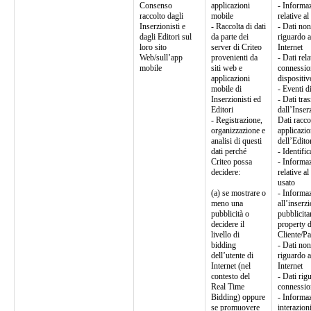
Consenso
applicazioni
- Informaz
raccolto dagli
mobile
relative al
Inserzionisti e
- Raccolta di dati
- Dati non
dagli Editori sul
da parte dei
riguardo a
loro sito
server di Criteo
Internet
Web/sull’app
provenienti da
- Dati rela
mobile
siti web e
connession
applicazioni
dispositiv
mobile di
- Eventi d
Inserzionisti ed
- Dati tra
Editori
dall’Inser
- Registrazione,
Dati racco
organizzazione e
applicazio
analisi di questi
dell’Edito
dati perché
- Identific
Criteo possa
- Informaz
decidere:
relative al
usato
(a) se mostrare o
- Informaz
meno una
all’inserz
pubblicità o
pubblicita
decidere il
property d
livello di
Cliente/Pa
bidding
- Dati non
dell’utente di
riguardo a
Internet (nel
Internet
contesto del
- Dati rig
Real Time
connessio
Bidding) oppure
- Informaz
se promuovere
interazion