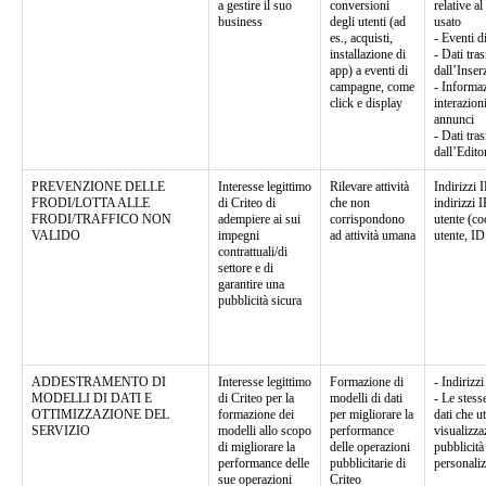
a gestire il suo
conversioni
relative al
business
degli utenti (ad
usato
es., acquisti,
- Eventi d
installazione di
- Dati tra
app) a eventi di
dall’Inser
campagne, come
- Informaz
click e display
interazion
annunci
- Dati tra
dall’Edito
PREVENZIONE DELLE
Interesse legittimo
Rilevare attività
Indirizzi 
FRODI/LOTTA ALLE
di Criteo di
che non
indirizzi I
FRODI/TRAFFICO NON
adempiere ai sui
corrispondono
utente (co
VALIDO
impegni
ad attività umana
utente, ID
contrattuali/di
settore e di
garantire una
pubblicità sicura
ADDESTRAMENTO DI
Interesse legittimo
Formazione di
- Indirizzi
MODELLI DI DATI E
di Criteo per la
modelli di dati
- Le stess
OTTIMIZZAZIONE DEL
formazione dei
per migliorare la
dati che u
SERVIZIO
modelli allo scopo
performance
visualizza
di migliorare la
delle operazioni
pubblicità
performance delle
pubblicitarie di
personaliz
sue operazioni
Criteo