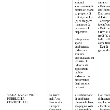
annunci
annunci
sponsorizzati di
- Dati tra
particolari brand
dall’Edito
su property di
Dati racco
editori; e inoltre
di Criteo
(b) di scegliere
- Corrisp
l’annuncio da
identificat
mostrare sul
- Dati ch
dispositivo
Criteo di 
frodi (ad 
- Acquistare
indirizzi 
spazio
come frau
pubblicitario
- Dati di
- Mostrare
geolocali
annunci
personalizzati su
siti Web di
Editori e da
applicazioni
mobile
- Misurare la
performance
degli annunci
mostrati
VISUALIZZAZIONE DI
Se risiedi
Visualizzazione
Dati racco
PUBBLICITÀ
nell’Area
di pubblicità
di Inserzi
CONTESTUALE
Economica
rilevante in base
applicazio
Europea:
alla pagina Web
- Identific
Consenso
o l’app mobile
- Informaz