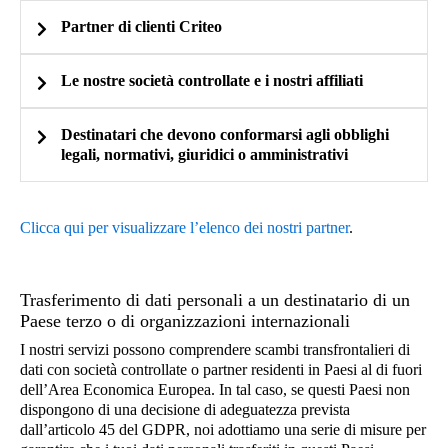
Esempio: ae3601c5-315d-3600-715e-
b8e5a6120fa9a04ae02c88c0 appartengono alla
Partner di clienti Criteo
cd853ed01d3a
stessa persona, anche se questa persona non può
Informazioni tecniche relative al dispositivo che utilizzi
essere identificata.
Stringa utente-agente del tuo browser (cioè una
Le nostre società controllate e i nostri affiliati
serie di caratteri inviati dal tuo browser al server
del sito Web che stai visitando per comunicare
Destinatari che devono conformarsi agli obblighi
Informazioni tecniche relative al dispositivo che utilizzi
legali, normativi, giuridici o amministrativi
informazioni sul tipo di dispositivo che stai
Stringa utente-agente del tuo browser (cioè una
utilizzando (smartphone, computer, ecc.) e il
Per saperne di più
serie di caratteri inviati dal tuo browser al server
sistema operativo del tuo dispositivo (versione,
Clicca qui per visualizzare l’elenco dei nostri partner
.
del sito Web che stai visitando per comunicare
lingua, data e ora del sistema, ecc.))
Dati che ci permettono di combattere contro la frode
informazioni sul tipo di dispositivo che stai
Esempio:
Esempio: Mozilla/5.0 (Windows NT 10.0; Win64;
utilizzando (smartphone, computer, ecc.) e il
Trasferimento di dati personali a un destinatario di un
x64) AppleWebKit/537.36 (KHTML, like Gecko)
Elenco di indirizzi IP troncati identificati come
Paese terzo o di organizzazioni internazionali
Chrome/71.0.3578.98 Safari/537.36
sistema operativo del tuo dispositivo (versione,
vettori di attività fraudolente.
I nostri servizi possono comprendere scambi transfrontalieri di
lingua, data e ora del sistema, ecc.))
Uso di un blocco della pubblicità
dati con società controllate o partner residenti in Paesi al di fuori
dell’Area Economica Europea. In tal caso, se questi Paesi non
Esempio: Mozilla/5.0 (Windows NT 10.0; Win64;
dispongono di una decisione di adeguatezza prevista
x64) AppleWebKit/537.36 (KHTML, come Gecko)
dall’articolo 45 del GDPR, noi adottiamo una serie di misure per
Chrome/71.0.3578.98 Safari/537.36