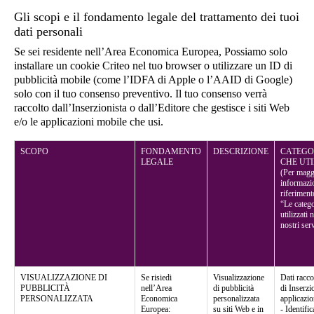
Gli scopi e il fondamento legale del trattamento dei tuoi
dati personali
Se sei residente nell’Area Economica Europea, Possiamo solo
installare un cookie Criteo nel tuo browser o utilizzare un ID di
pubblicità mobile (come l’IDFA di Apple o l’AAID di Google)
solo con il tuo consenso preventivo. Il tuo consenso verrà
raccolto dall’Inserzionista o dall’Editore che gestisce i siti Web
e/o le applicazioni mobile che usi.
SCOPO
FONDAMENTO
DESCRIZIONE
CATEGOR
LEGALE
CHE UT
(Per magg
informazio
riferiment
“Le catego
utilizzati 
nostri ser
VISUALIZZAZIONE DI
Se risiedi
Visualizzazione
Dati racco
PUBBLICITÀ
nell’Area
di pubblicità
di Inserzi
PERSONALIZZATA
Economica
personalizzata
applicazio
Europea:
su siti Web e in
- Identific