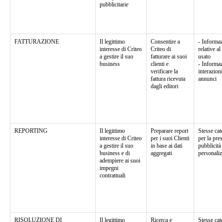
pubblicitarie
FATTURAZIONE
Il legittimo
Consentire a
- Informaz
interesse di Criteo
Criteo di
relative al
a gestire il suo
fatturare ai suoi
usato
business
clienti e
- Informaz
verificare la
interazion
fattura ricevuta
annunci
dagli editori
REPORTING
Il legittimo
Preparare report
Stesse cat
interesse di Criteo
per i suoi Clienti
per la pre
a gestire il suo
in base ai dati
pubblicità
business e di
aggregati
personaliz
adempiere ai suoi
impegni
contrattuali
RISOLUZIONE DI
Il legittimo
Ricerca e
Stesse cat