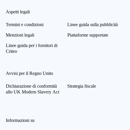
Numeri di telefono codificati
Indirizzi email codificati
Aspetti legali
Termini e condizioni
Linee guida sulla pubblicità
Gli indirizzi email trasmessi dagli Inserzionisti sono
soggetti a metodi di pseudonimizzazione per
Menzioni legali
Piattaforme supportate
trasformarli in modo irreversibile in una serie di
caratteri. Ad esempio, dopo la pseudonimizzazione,
Linee guida per i fornitori di
l’indirizzo nom@email.com diventerebbe
Criteo
98307a5ba02fa1072b8792f743bd8b5151360556b
8e5a6120fa9a04ae02c88c0.
Avvisi per il Regno Unito
Dichiarazione di conformità
Strategia fiscale
allo UK Modern Slavery Act
Informazioni su