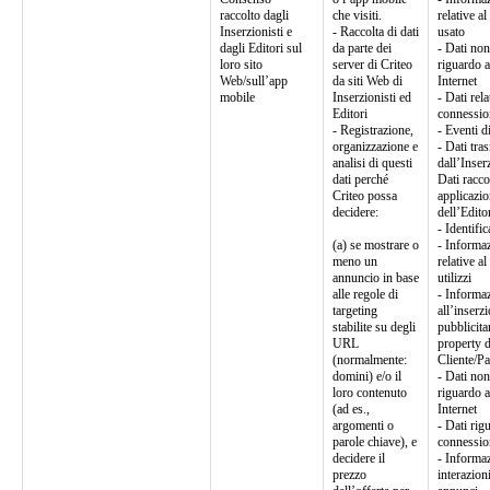
raccolto dagli
che visiti.
relative al
Inserzionisti e
- Raccolta di dati
usato
dagli Editori sul
da parte dei
- Dati non
loro sito
server di Criteo
riguardo a
Web/sull’app
da siti Web di
Internet
mobile
Inserzionisti ed
- Dati rela
Editori
connessio
- Registrazione,
- Eventi d
organizzazione e
- Dati tra
analisi di questi
dall’Inser
dati perché
Dati racco
Criteo possa
applicazio
decidere:
dell’Edito
- Identific
(a) se mostrare o
- Informaz
meno un
relative a
annuncio in base
utilizzi
alle regole di
- Informaz
targeting
all’inserz
stabilite su degli
pubblicita
URL
property d
(normalmente:
Cliente/Pa
domini) e/o il
- Dati non
loro contenuto
riguardo a
(ad es.,
Internet
argomenti o
- Dati rig
parole chiave), e
connessio
decidere il
- Informaz
prezzo
interazion