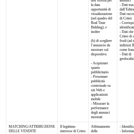
dell’offerta per
annunci
la data
- Dati tra
opportunità di
dall’Edito
visualizzazione
Dati racco
(nel quadro del
di Criteo
Real Time
- Corrisp
Bidding); e
identificat
inoltre
- Dati ch
Criteo di 
(b) di scegliere
frodi (ad 
l’annuncio da
indirizzi 
mostrare sul
come frau
dispositivo.
- Dati di
geolocali
- Acquistare
spazio
pubblicitario
- Presentare
pubblicità
contestuale su
siti Web e
applicazioni
mobile
- Misurare la
performance
degli annunci
mostrati
MATCHING/ATTRIBUZIONE
Il legittimo
Abbinamento
- Identific
DELLE VENDITE
interesse di Criteo
delle
- Informaz