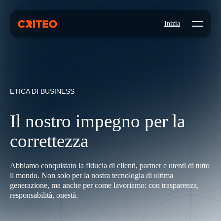
Open mo
Inizia
ETICA DI BUSINESS
Il nostro impegno per la
correttezza
Abbiamo conquistato la fiducia di clienti, partner e utenti di tutto
il mondo. Non solo per la nostra tecnologia di ultima
generazione, ma anche per come lavoriamo: con trasparenza,
responsabilità, onestà.