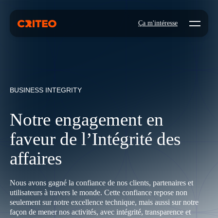
Open mo
Ça m'intéresse
BUSINESS INTEGRITY
Notre engagement en
faveur de l’Intégrité des
affaires
Nous avons gagné la confiance de nos clients, partenaires et
utilisateurs à travers le monde. Cette confiance repose non
seulement sur notre excellence technique, mais aussi sur notre
façon de mener nos activités, avec intégrité, transparence et