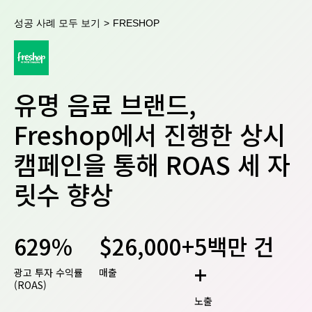
성공 사례 모두 보기
>
FRESHOP
유명 음료 브랜드,
Freshop에서 진행한 상시
캠페인을 통해 ROAS 세 자
릿수 향상
629%
$26,000+
5백만 건
+
광고 투자 수익률
매출
(ROAS)
노출