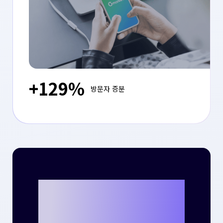
+129%
방문자 증분
크리테오를 통해