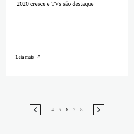
2020 cresce e TVs são destaque
Leia mais
4
5
6
7
8