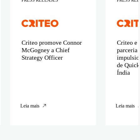
PRESS RELEASES
PRESS RE
Criteo promove Connor
Criteo e
McGogney a Chief
parceria 
Strategy Officer
impulsio
de Quic
Índia
Leia mais
Leia mais