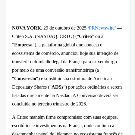
NOVA YORK
, 29 de outubro de 2025
/
PRNewswire
/
—
Criteo S.A. (NASDAQ: CRTO) (“
Criteo
” ou a
“
Empresa
“), a plataforma global que conecta o
ecossistema de comércio, anunciou hoje sua intenção de
transferir o domicílio legal da França para Luxemburgo
por meio de uma conversão transfronteiriça (a
“
Conversão
“) e substituir sua estrutura de American
Depositary Shares (“
ADSs
“) por ações ordinárias a serem
listadas diretamente na Nasdaq. A Conversão deverá ser
concluída no terceiro trimestre de 2026.
A Criteo mantém firme compromisso com suas equipes,
escritórios e investimentos na França, onde continua a
desempenhar papel de liderança no ecossistema francês de