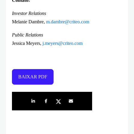
Contato:
Investor Relations
Melanie Dambre,
m.dambre@criteo.com
Public Relations
Jessica Meyers,
j.meyers@criteo.com
BAIXAR PDF
Share on LinkedIn
Share on Facebook
Share on Twitter
Share by e-mail