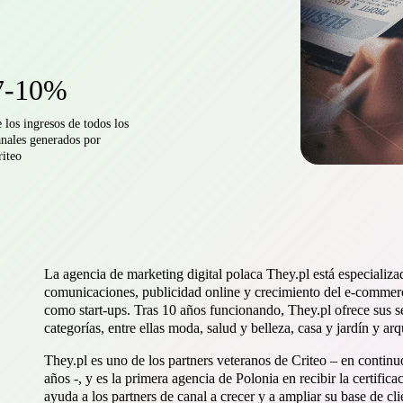
7-10%
 los ingresos de todos los
anales generados por
riteo
La agencia de marketing digital polaca They.pl está especializ
comunicaciones, publicidad online y crecimiento del e-commerc
como start-ups. Tras 10 años funcionando, They.pl ofrece sus 
categorías, entre ellas moda, salud y belleza, casa y jardín y arq
They.pl es uno de los partners veteranos de Criteo – en contin
años -, y es la primera agencia de Polonia en recibir la certific
ayuda a los partners de canal a crecer y a ampliar su base de cli