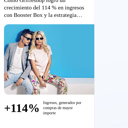
Cómo Griffeshop logró un
crecimiento del 114 % en ingresos
con Booster Box y la estrategia
full-funnel de Criteo
Ingresos, generados por
+114%
compras de mayor
importe