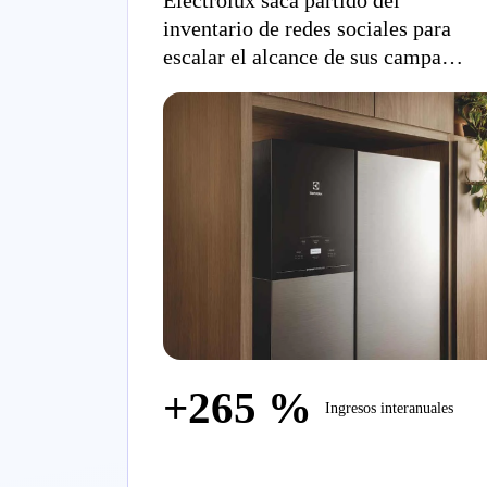
Electrolux saca partido del
inventario de redes sociales para
escalar el alcance de sus campañas
y aumentar sus ingresos en un 265
%
+265 %
Ingresos interanuales