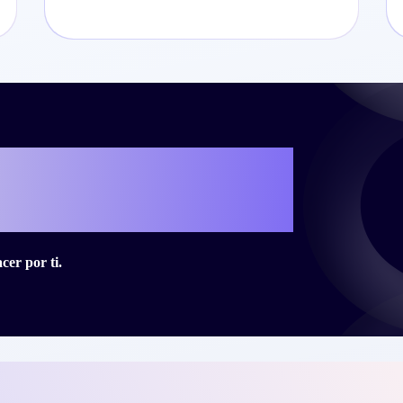
cribir tu propia
ito con Criteo?
er por ti.