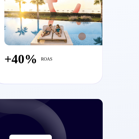
+40%
ROAS