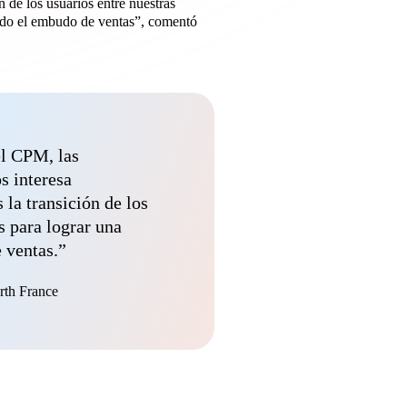
n de los usuarios entre nuestras
todo el embudo de ventas”, comentó
el CPM, las
s interesa
la transición de los
s para lograr una
 ventas.”
rth France