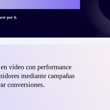
ito con Criteo?
er por ti.
 en vídeo con performance
umidores mediante campañas
rar conversiones.