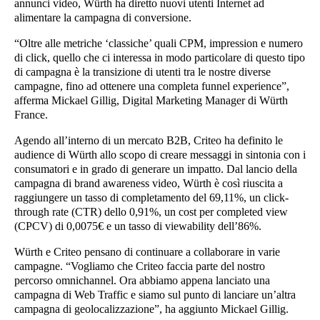
annunci video, Würth ha diretto nuovi utenti Internet ad
alimentare la campagna di conversione.
“Oltre alle metriche ‘classiche’ quali CPM, impression e numero
di click, quello che ci interessa in modo particolare di questo tipo
di campagna è la transizione di utenti tra le nostre diverse
campagne, fino ad ottenere una completa funnel experience”,
afferma Mickael Gillig, Digital Marketing Manager di Würth
France.
Agendo all’interno di un mercato B2B, Criteo ha definito le
audience di Würth allo scopo di creare messaggi in sintonia con i
consumatori e in grado di generare un impatto. Dal lancio della
campagna di brand awareness video, Würth è così riuscita a
raggiungere un tasso di completamento del 69,11%, un click-
through rate (CTR) dello 0,91%, un cost per completed view
(CPCV) di 0,0075€ e un tasso di viewability dell’86%.
Würth e Criteo pensano di continuare a collaborare in varie
campagne. “Vogliamo che Criteo faccia parte del nostro
percorso omnichannel. Ora abbiamo appena lanciato una
campagna di Web Traffic e siamo sul punto di lanciare un’altra
campagna di geolocalizzazione”, ha aggiunto Mickael Gillig.