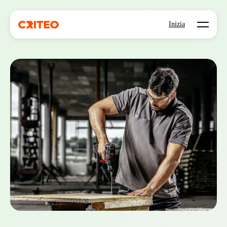
Open mo
Inizia