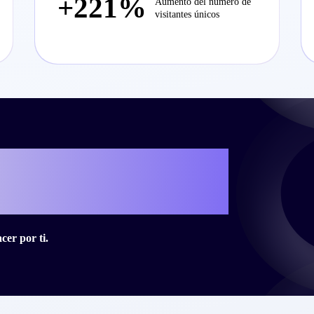
+221%
Aumento del número de
visitantes únicos
cribir tu propia
ito con Criteo?
er por ti.