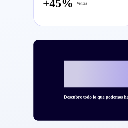
+45%
Ventas
¿Listo para es
historia de éx
Descubre todo lo que podemos hac