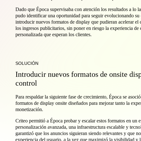
Dado que Época supervisaba con atención los resultados a lo l
pudo identificar una oportunidad para seguir evolucionando su es
introducir nuevos formatos de display que pudieran acelerar el 
los ingresos publicitarios, sin poner en riesgo la experiencia de
personalizada que esperan los clientes.
SOLUCIÓN
Introducir nuevos formatos de onsite dis
control
Para respaldar la siguiente fase de crecimiento, Época se asoc
formatos de display onsite diseñados para mejorar tanto la exp
monetización.
Criteo permitió a Época probar y escalar estos formatos en un e
personalización avanzada, una infraestructura escalable y tecn
garantizó que los anuncios siguieran siendo relevantes y que n
experiencia del usuario, a la vez que maximizó la visibilidad y l