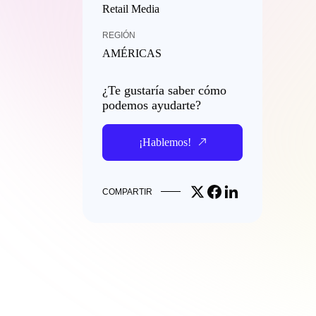
Retail Media
REGIÓN
AMÉRICAS
¿Te gustaría saber cómo
podemos ayudarte?
¡Hablemos!
Share on X
Share on Facebook
Share on LinkedIn
COMPARTIR