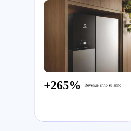
+265%
Revenue anno su anno