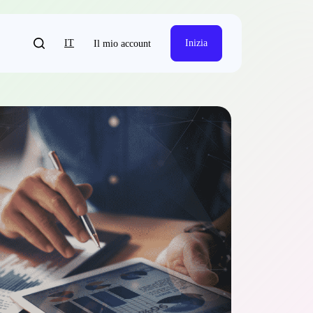
IT
Inizia
Il mio account