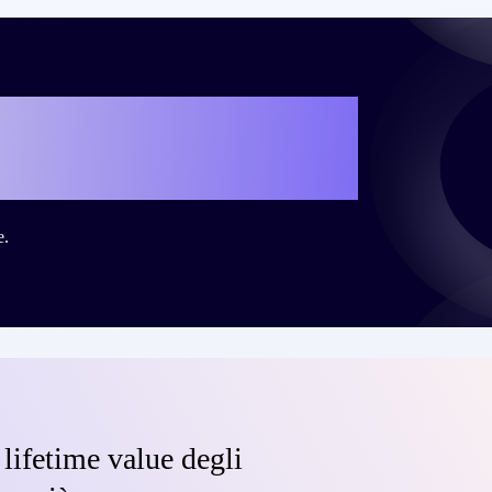
la tua personale
esso con Criteo?
e.
lifetime value degli