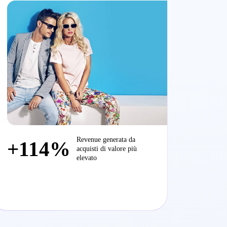
funnel resa possibile da Criteo
Revenue generata da
+114%
acquisti di valore più
elevato