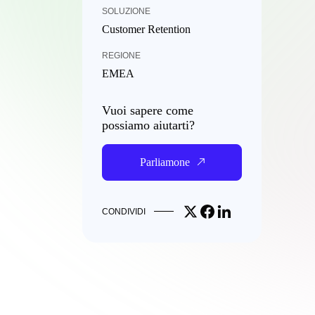
SOLUZIONE
Customer Retention
REGIONE
EMEA
Vuoi sapere come
possiamo aiutarti?
Parliamone
Share on X
Share on Facebook
Share on LinkedIn
CONDIVIDI