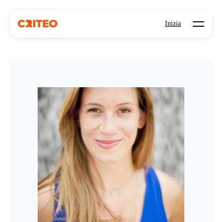
Open mo
Inizia