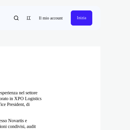
IT
Inizia
Il mio account
sperienza nel settore
vorato in XPO Logistics
ice President, di
esso Novartis e
ioni condivisi, audit