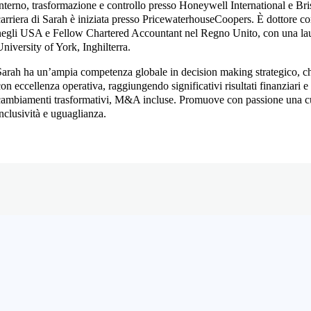
interno, trasformazione e controllo presso Honeywell International e Br
carriera di Sarah è iniziata presso PricewaterhouseCoopers. È dottore 
negli USA e Fellow Chartered Accountant nel Regno Unito, con una lau
University of York, Inghilterra.
Sarah ha un’ampia competenza globale in decision making strategico, ch
con eccellenza operativa, raggiungendo significativi risultati finanziari 
cambiamenti trasformativi, M&A incluse. Promuove con passione una cul
inclusività e uguaglianza.