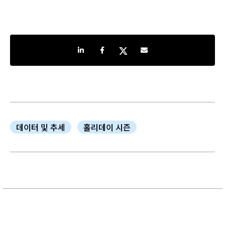
Share on LinkedIn
Share on Facebook
Share on Twitter
Share by e-mail
데이터 및 추세
홀리데이 시즌