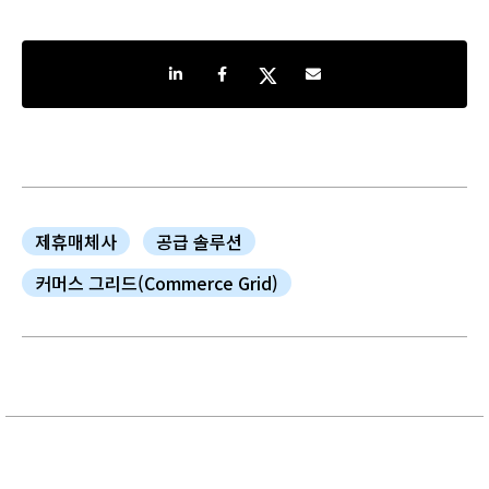
Share on LinkedIn
Share on Facebook
Share on Twitter
Share by e-mail
제휴매체사
공급 솔루션
커머스 그리드(Commerce Grid)