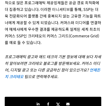
적으로 많은 프로그래매틱 제공업체들은 공급 경로 최적화에
더 집중하고 있습니다. 이러한 이니셔티브를 통해, SSP는 더
욱 전문화되어 플랫폼 간에 중복되지 않는 고유한 기능을 파트
너에게 제공할 수 있게 되었습니다. 커머스와 미디어를 연결하
여 매체사에게 우수한 결과를 제공하도록 설계된 세계 최초의
커머스 SSP인 크리테오의 커머스 그리드(Commerce Grid)
를 예로 들 수 있습니다.
프로그래매틱
광고와
애드
테크의
기본
정보에
대해
보다
자세
히
알아보려면
크리테오
블로그를
방문해보세요.
커머스
미디
어,
디지털
광고
또는
다른
궁금하신
점이
있으신가요?
언제든
지
크리테오
팀으로
연락해주세요.
Share on LinkedIn
Share on Facebook
Share on Twitter
Share by e-mail