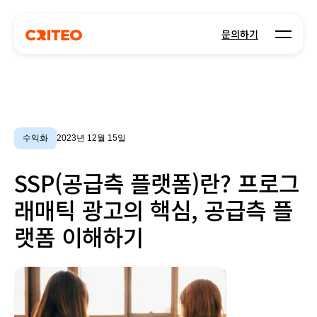
Open m
문의하기
수익화
2023년 12월 15일
SSP(공급측 플랫폼)란? 프로그
래매틱 광고의 핵심, 공급측 플
랫폼 이해하기