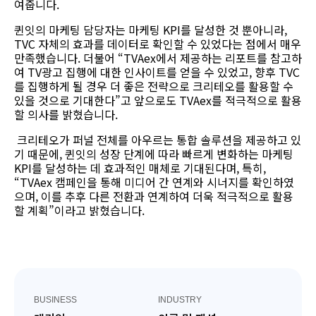
여줍니다.
퀸잇의 마케팅 담당자는
마케팅
KPI
를 달성한 것 뿐아니라
,
TVC
자체의 효과를 데이터로 확인할 수 있었다는 점에서
매우
만족했습니다.
더불어
“TVAex에
서 제공하는 리포트를 참고하
여
TV광
고 집행에 대한 인사이트를 얻을 수 있었고, 향후
TVC
를 집행하게 될 경우 더 좋은 전략으로 크리테오를 활용할 수
있을 것으로 기대한다”고 앞으로도
TVAex
를 적극적으로 활용
할 의사를 밝혔습니다.
크리테오가
퍼널
전체를
아우르는
통합
솔루션을
제공하고
있
기
때문에
,
퀸잇의
성장
단계에
따라
빠르게
변화하는
마케팅
KPI를
달성하는 데 효과적인
매체로
기대된다며
,
특히
,
“TVAex
캠페인을
통해
미디어 간 연계와
시너지를
확인하였
으며
,
이를
추후
다른
전환과
연계하여
더욱
적극적으로
활용
할
계획”이라고
밝혔습니다
.
BUSINESS
INDUSTRY