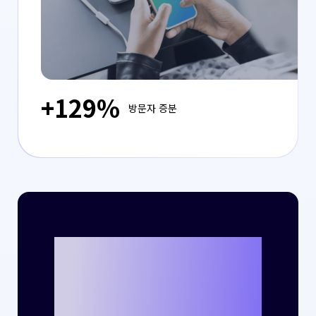
+129%
방문자 증분
크리테오를 통해
나만의 성공 사례