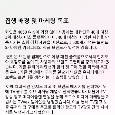
집행 배경 및 마케팅 목표
퀸잇은 4050 여성이 가장 많이 사용하는 대한민국 40대 여성
1위 패션커머스 플랫폼입니다. 40대 여성의 다양한 취향을 만
족시키는 쇼핑 경험 제공을 미션으로, 1,500개가 넘는 브랜드
와 다양한 카테고리의 상품 브랜드가 입점해 있습니다.
퀸잇은 브랜딩 캠페인으로 여성 패션 플랫폼으로서의 인지도
와 호감도를 높이고, 사용자의 브랜드 로열티를 강화하고자 했
습니다. 기존 유저의 리텐션과 함께 첫 구매 전환 획득에 목표
를 두어, 기존 퀸잇에서 구매를 일으키지 않은 유저에게까지
브랜드 로열티를 생성하는 데 초점을 맞췄습니다.
이에
효과적인
인지도
제고 및 브랜드
메시지를
전파하기
위
해
TV
광고를
주요
마케팅
채널로
선택했습니다
.
더불어
TV
방송
광고
미디어플랜
연동을
통해
크로스
미디어
마케팅을
지
원하는
TVAex
캠페인을
병행했습니다
.
이를
통해
TV광고
노
출
유저의 첫 구매를
목표로
온라인
광고와
TV광고
간의
시너
지를
발생시키고자
했습니다
.