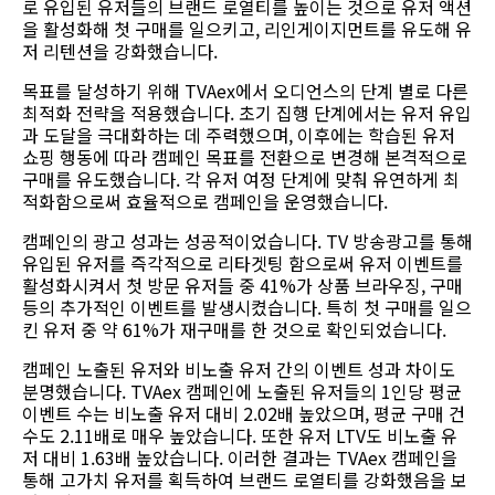
로
유입된
유저들의
브랜드
로열티를
높이는
것으로
유저
액션
을
활성화해 첫 구매를
일으키고
,
리인게이지먼트를
유도해
유
저
리텐션을
강화했습니다
.
목표를 달성하기 위해
TVAex
에서 오디언스의
단계 별로 다른
최적화 전략을 적용했습니다.
초기 집행 단계에서는 유저 유입
과 도달을 극대화하는 데 주력했으며
,
이후에는 학습된 유저
쇼핑 행동에 따라 캠페인 목표를 전환으로 변경해 본격적으로
구매를 유도했습니다
.
각 유저 여정 단계에 맞춰 유연하게 최
적화함으로써 효율적으로 캠페인을 운영했습니다
.
캠페인의
광고
성과는
성공적이었습니다
. TV
방송광고를
통해
유입된
유저를
즉각적으로
리타겟팅
함으로써
유저
이벤트를
활성화시켜서 첫
방문
유저들 중 41%가
상품
브라우징
,
구매
등의
추가적인
이벤트를
발생시켰습니다
.
특히 첫
구매를
일으
킨
유저 중 약 61%가
재구매를 한
것으로
확인되었습니다
.
캠페인 노출된 유저와 비노출
유저
간의 이벤트
성과 차이도
분명했습니다. TV
Aex 캠
페인에 노출된 유저들의 1인당
평균
이벤트
수는 비노출
유저 대비 2.0
2배 높
았으며,
평균
구매 건
수도 2.11배로
매우 높았습니다.
또한
유저 L
TV도
비노출
유
저 대비 1.6
3배 높았
습니다. 이러한 결과는 TV
Aex 캠
페인을
통해 고가치 유저를 획득하여 브랜드 로열티를 강화했음을 보