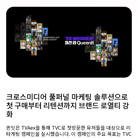
크로스미디어
풀퍼널
마케팅
솔루션으로
첫 구매부터 리텐션까지 브랜드 로열티 강
화
퀸잇은
TVAex을
통해
TVC로
첫방문한
유저들을
대상으로
리
타게팅
캠페인을
실시했습니다. 이 캠페인의
주요
목표는
TVC