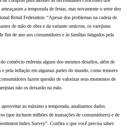
 de compras para atender às necessidades crescentes dos
ameaçaram a temporada de festas, mas novamente o setor deu
tional Retail Federation: “Apesar dos problemas na cadeia de
cassez de mão de obra e da variante omicron, os varejistas
e fim de ano aos consumidores e às famílias fatigados pela
a do comércio enfrenta alguns dos mesmos desafios, além de
ás e pela inflação em algumas partes do mundo, como temores
s consumidores fazem questão de valorizar seus momentos de
rejistas não os deixarão na mão.
 a aproveitar ao máximo a temporada, analisamos dados
iros (que incluem milhões de transações de consumidores) e de
entiment Index Survey”. Confira o que você precisa saber: