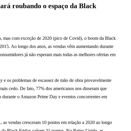
ará roubando o espaço da Black
ão, mas com exceção de 2020 (pico de Covid), o boom da Black
 2015. Ao longo dos anos, as vendas vêm aumentando durante
consumidores já não esperam mais todas as melhores ofertas em
ply e os problemas de escassez de mão de obra provavelmente
mais cedo. De fato, 77% dos americanos nos disseram que
o durante o Amazon Prime Day e eventos concorrentes em
, as vendas cresceram 10 pontos em relação a 2020 ao longo
 da Black Friday caíram 31 pontos. No Reino Unido, as