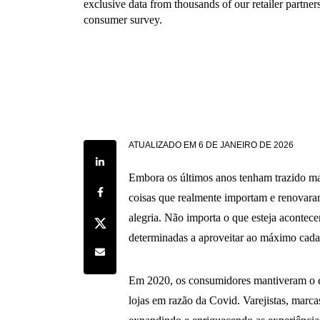
exclusive data from thousands of our retailer partner
consumer survey.
ATUALIZADO EM
6 DE JANEIRO DE 2026
Share on LinkedIn
Embora os últimos anos tenham trazido ma
Share on Facebook
coisas que realmente importam e renovara
alegria. Não importa o que esteja acontec
Share on Twitter
determinadas a aproveitar ao máximo cada
Share by e-mail
Em 2020, os consumidores mantiveram o es
lojas em razão da Covid. Varejistas, marca