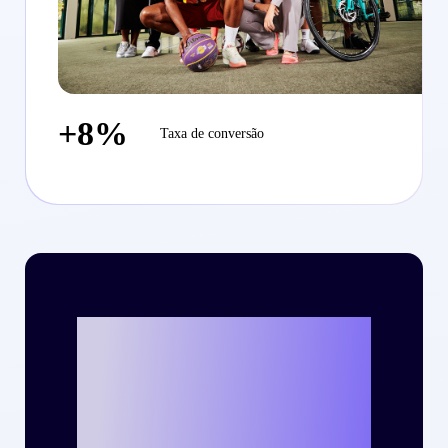
+8%
Taxa de conversão
Vamos escrever o
seu case de
sucesso com a