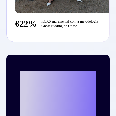
622%
ROAS incremental com a metodologia
Ghost Bidding da Criteo
Vamos escrever o
seu case de
sucesso com a
Criteo?